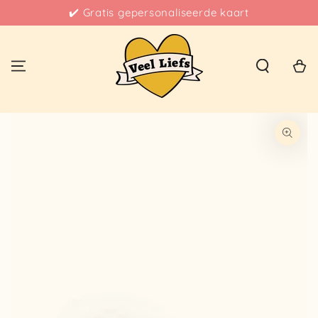
epersonaliseerde kaart
Klanten geven 
Winkelwa